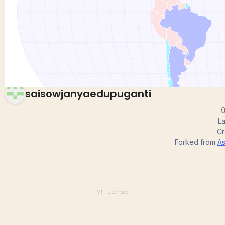
map
saisowjanyaedupuganti
0
La
Cr
Forked from
As
MIT
Licensed