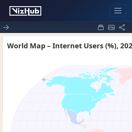
Assignment8_sowjanya_world